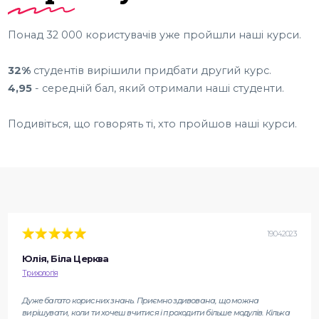
Понад 32 000 користувачів уже пройшли наші курси.
32%
студентів вирішили придбати другий курс.
4,95
- середній бал, який отримали наші студенти.
Подивіться, що говорять ті, хто пройшов наші курси.
19.04.2023
Юлія, Біла Церква
Трихологія
Дуже багато корисних знань. Приємно здивована, що можна
вирішувати, коли ти хочеш вчитися і проходити більше модулів. Кілька