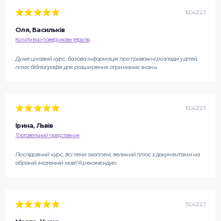
16.04.2023
Оля, Васильків
Когнітивно-поведінкова терапія
Дуже цікавий курс, базова інформація про тривожні розлади у дітей,
плюс бібліографія для розширення отриманих знань.
16.04.2023
Ірина, Львів
Торговельний представник
Послідовний курс, всі теми охоплені, великий плюс з документами на
обраній іноземній мові! Я рекомендую.
15.04.2023