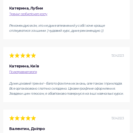
Катерина, Лубни
Тренінг особистісного росту
Рекомендую всім, хто не дуже впевнений у собі і хоче краще
спілкуватися з іншими :) чудовий курс, дуже рекомендую :))
13.04.2023
Катерина, Київ
Психотравматологія
Дуже цікавий тренінг - багато фактичних знань, але також і прикладів.
Все організовано і логічно складено. Цікаве графічне оформлення.
Завдяки цим плюсам, я обов'язково повернуся на інші навчальні курси.
13.04.2023
Валентин, Дніпро