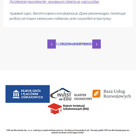
Доготерапія (каністерапія) - виховання і терапія за участю собак
Чудовий курс, багато корисної інформації. Дуже рекомендую, полегшує
роботу не тільки з власним собакою, але і на роботі в притулку
‹
›
1
2
...
81
82
83
84
85
86
87
88
89
90