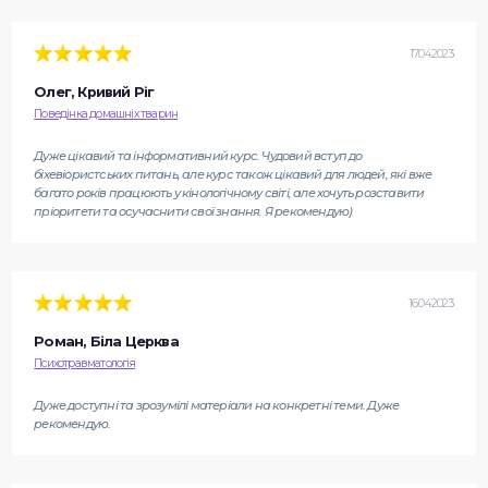
17.04.2023
Олег, Кривий Ріг
Поведінка домашніх тварин
Дуже цікавий та інформативний курс. Чудовий вступ до
біхевіористських питань, але курс також цікавий для людей, які вже
багато років працюють у кінологічному світі, але хочуть розставити
пріоритети та осучаснити свої знання. Я рекомендую)
16.04.2023
Роман, Біла Церква
Психотравматологія
Дуже доступні та зрозумілі матеріали на конкретні теми. Дуже
рекомендую.