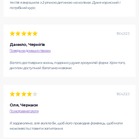
тестів я вирішила з 2-річною дитиною на колінах. Дуже корисний і
потрібний курс.
18.04.2023
Данило, Чернігів
Поведінка домашніх тварин
Багато достовірних знань, поданих у дуже зрозумілій формі. Крім того,
диплом доступний багатьма мовами.
18.04.2023
Оля, Черкаси
Психотравматологія
Я задоволена, але воліла би, щоб його проводив фахівець, щоб мати
можливість ставити запитання.