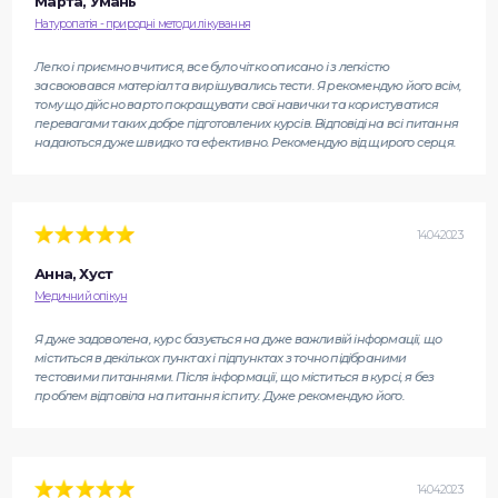
Марта, Умань
Натуропатія - природні методи лікування
Легко і приємно вчитися, все було чітко описано і з легкістю
засвоювався матеріал та вирішувались тести. Я рекомендую його всім,
тому що дійсно варто покращувати свої навички та користуватися
перевагами таких добре підготовлених курсів. Відповіді на всі питання
надаються дуже швидко та ефективно. Рекомендую від щирого серця.
14.04.2023
Анна, Хуст
Медичний опікун
Я дуже задоволена, курс базується на дуже важливій інформації, що
міститься в декількох пунктах і підпунктах з точно підібраними
тестовими питаннями. Після інформації, що міститься в курсі, я без
проблем відповіла на питання іспиту. Дуже рекомендую його.
14.04.2023