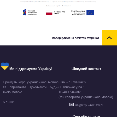
повернутися на початок сторінки
Ми підтримуємо Україну!
Швидкий контакт
Пройдіть курс українською мовою
Filia w Suwałkach
та отримайте документи будь-
ul. Innowacyjna 1
якою мовою
16-400 Suwałki
(Ми говоримо українською мовою)
більше
ua@crp.wroclaw.pl
Способи оплати