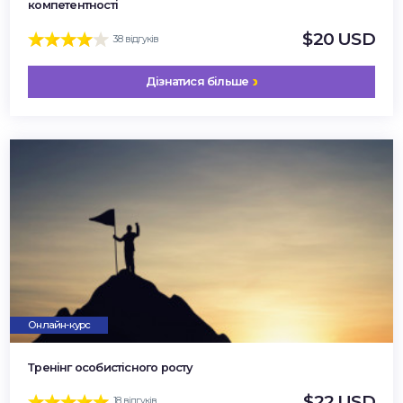
компетентності
$20 USD
38 відгуків
Дізнатися більше
Онлайн-курс
Тренінг особистісного росту
$22 USD
18 відгуків