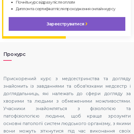
Почніть курс відразу після оплати
Диплом та сертифікат після проходження онлайн курсу
Зареєструватися
Про курс
Прискорений курс з медсестринства та догляду
знайомить із завданнями та обов'язками медсестр і
доглядальниць, які належать до сфери догляду за
хворими та людьми з обмеженими можливостями.
Учасники знайомляться з фізіологією та
патофізіологією людини, щоб краще зрозуміти
основні патології систем людського організму, з якими
вони можуть зіткнутися під час виконання своїх