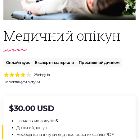
Медичний опікун
Онлайн курс
Експертні матеріали
Престижний диплом
28 відгуків
Переглянути відгуки
$30.00 USD
Навчальних модулів:
5
Довічний доступ
Необхідні знання у вигляді ілюстрованих файлів PDF