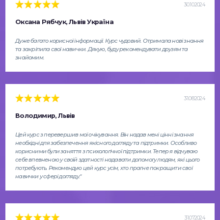
30.10.2024
Оксана Рябчук, Львів Україна
Дуже багато корисної інформації. Курс чудовий. Отримала нові знання
та закріпила свої навички. Дякую, буду рекомендувати друзям та
знайомим.
31.08.2024
Володимир, Львів
Цей курс з перевершив мої очікування. Він надав мені цінні знання
необхідні для забезпечення якісного догляду та підтримки. Особливо
корисними були заняття з психологічної підтримки. Тепер я відчуваю
себе впевненою у своїй здатності надавати допомогу людям, які цього
потребують. Рекомендую цей курс усім, хто прагне покращити свої
навички у сфері догляду."
31.07.2024