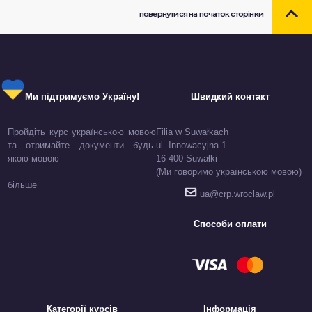
повернутися на початок сторінки
Ми підтримуємо Україну!
Швидкий контакт
Пройдіть курс українською мовою
Filia w Suwałkach
та отримайте документи будь-
ul. Innowacyjna 1
якою мовою
16-400 Suwałki
(Ми говоримо українською мовою)
більше
ua@crp.wroclaw.pl
Способи оплати
Категорії курсів
Інформація