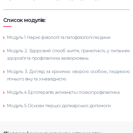
Список модулів:
Модуль 1. Нарис фізіології та патофізіології людини
Модуль 2. Здоровий спосіб життя, грамотність у питаннях
здоров’я та профілактика захворювань
Модуль 3. Догляд за хронічно хворою особою, людиною
літнього віку та з інвалідністю
Модуль 4. Ерготерапія, активність і психопрофілактика
Модуль 5. Основи першої долікарської допомоги