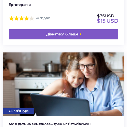
Ерготерапія
$35 USD
70 відгуків
$15 USD
Дізнатися більше
Онлайн-курс
Моя дитина виняткова – тренінг батьківської