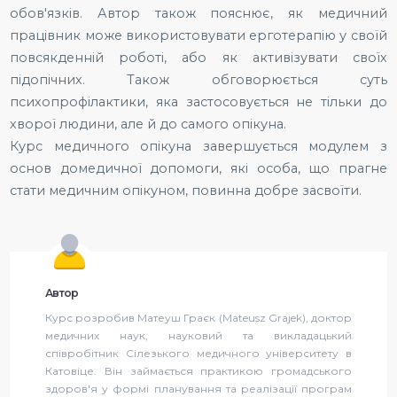
обов'язків. Автор також пояснює, як медичний
працівник може використовувати ерготерапію у своїй
повсякденній роботі, або як активізувати своїх
підопічних. Також обговорюється суть
психопрофілактики, яка застосовується не тільки до
хворої людини, але й до самого опікуна.
Курс медичного опікуна завершується модулем з
основ домедичної допомоги, які особа, що прагне
стати медичним опікуном, повинна добре засвоїти.
Автор
Курс розробив Матеуш Граєк (Mateusz Grajek), доктор
медичних наук, науковий та викладацький
співробітник Сілезького медичного університету в
Катовіце. Він займається практикою громадського
здоров'я у формі планування та реалізації програм