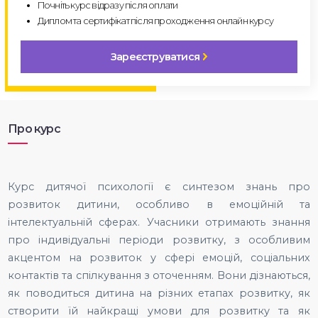
Почніть курс відразу після оплати
Диплом та сертифікат після проходження онлайн курсу
Зареєструватися
Про курс
Курс дитячої психології є синтезом знань про
розвиток дитини, особливо в емоційній та
інтелектуальній сферах. Учасники отримають знання
про індивідуальні періоди розвитку, з особливим
акцентом на розвиток у сфері емоцій, соціальних
контактів та спілкування з оточенням. Вони дізнаються,
як поводиться дитина на різних етапах розвитку, як
створити їй найкращі умови для розвитку та як