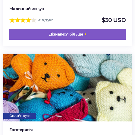
Медичний опікун
$30 USD
28 відгуків
Дізнатися більше
Онлайн-курс
Ерготерапія