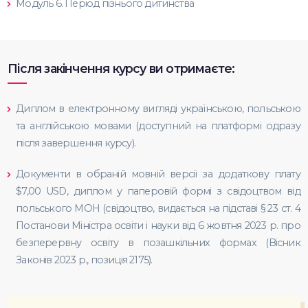
Модуль 6. Період пізнього дитинства
Після закінчення курсу ви отримаєте:
Диплом в електронному вигляді українською, польською
та англійською мовами (доступний на платформі одразу
після завершення курсу).
Документи в обраній мовній версії за додаткову плату
$7,00 USD, диплом у паперовій формі з свідоцтвом від
польського МОН (свідоцтво, видається на підставі § 23 ст. 4
Постанови Міністра освіти і науки від 6 жовтня 2023 р. про
безперервну освіту в позашкільних формах (Вісник
Законів 2023 р., позиція 2175).