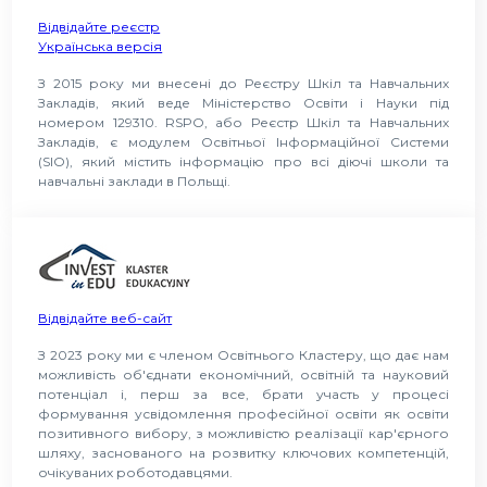
Відвідайте реєстр
Українська версія
З 2015 року ми внесені до Реєстру Шкіл та Навчальних
Закладів, який веде Міністерство Освіти і Науки під
номером 129310. RSPO, або Реєстр Шкіл та Навчальних
Закладів, є модулем Освітньої Інформаційної Системи
(SIO), який містить інформацію про всі діючі школи та
навчальні заклади в Польщі.
Відвідайте веб-сайт
З 2023 року ми є членом Освітнього Кластеру, що дає нам
можливість об'єднати економічний, освітній та науковий
потенціал і, перш за все, брати участь у процесі
формування усвідомлення професійної освіти як освіти
позитивного вибору, з можливістю реалізації кар'єрного
шляху, заснованого на розвитку ключових компетенцій,
очікуваних роботодавцями.