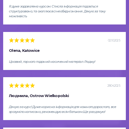
Я дуже задоволена курсом. Стисла інформація подається
структуровано, та охоплює всі необхідні знання. Дякую за таку
можливість
02.10.2025
Olena, Katowice
Цікавий, гарного поданий насичений матеріал. Раджу!
28.04.2025
Людмила, Ostrow Wielkopolski
Дякую за курс! Дуже корисна інформація для кожного дорослого, все
зрозуміло написано, рекомендую всім батькам.Ще раз дякую!