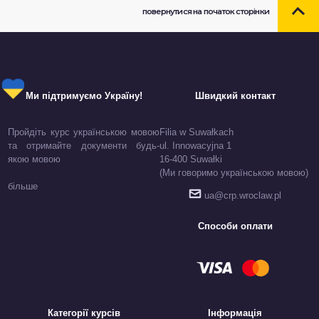
повернутися на початок сторінки
Ми підтримуємо Україну!
Швидкий контакт
Пройдіть курс українською мовою
Filia w Suwałkach
та отримайте документи будь-
ul. Innowacyjna 1
якою мовою
16-400 Suwałki
(Ми говоримо українською мовою)
більше
ua@crp.wroclaw.pl
Способи оплати
Категорії курсів
Інформація