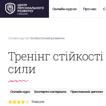
Тренінг стійкості та психічної сили
Онлайн-курси
Про нас
С
15 відгуків
Онлайн-курси
Особистісний розвиток
Тренінг стійкості
сили
Онлайн курс
Експертні матеріали
Престижний диплом
15 відгуків