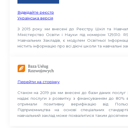
Відвідайте реєстр
Українська версія
З 2015 року ми внесені до Реєстру Шкіл та Навчал
Міністерство Освіти і Науки під номером 129310. 
Навчальних Закладів, є модулем Освітньої Інформаці
містить інформацію про всі діючі школи та навчальні за
Перейти на сторінку
Станом на 2019 рік ми внесені до бази даних послуг 
надає послуги з розвитку з фінансуванням до 80% в
отримали позитивну верифікацію від Польсь
Підприємництва на основі спеціальних стандар
навчальний заклад може похвалитися таким досягнен