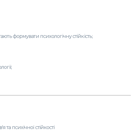
гають формувати психологічну стійкість;
логії;
 та психічної стійкості