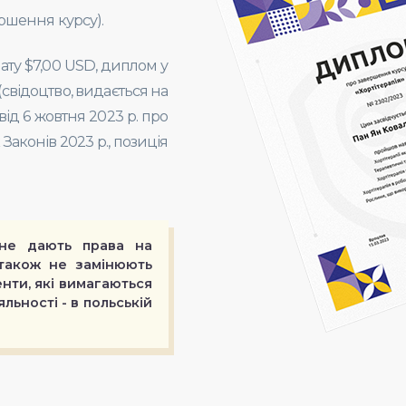
ршення курсу).
ату $7,00 USD, диплом у
свідоцтво, видається на
 від 6 жовтня 2023 р. про
Законів 2023 р., позиція
не дають права на
 також не замінюють
нти, які вимагаються
льності - в польській