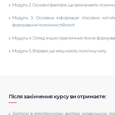
Модуль 2. Основні фактори, що визначають психічну
Модуль 3. Основна інформація стосовно когнітив
формування психічної стійкості
Модуль 4. Огляд інших практичних технік формува
Модуль 5. Вправи, що зміцнюють психічну силу
Після закінчення курсу ви отримаєте:
Диплом в електронному вигляді українською, по