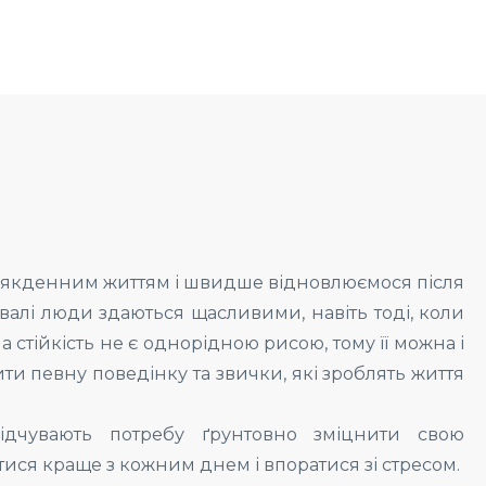
всякденним життям і швидше відновлюємося після
ивалі люди здаються щасливими, навіть тоді, коли
 стійкість не є однорідною рисою, тому її можна і
 певну поведінку та звички, які зроблять життя
дчувають потребу ґрунтовно зміцнити свою
ватися краще з кожним днем і впоратися зі стресом.