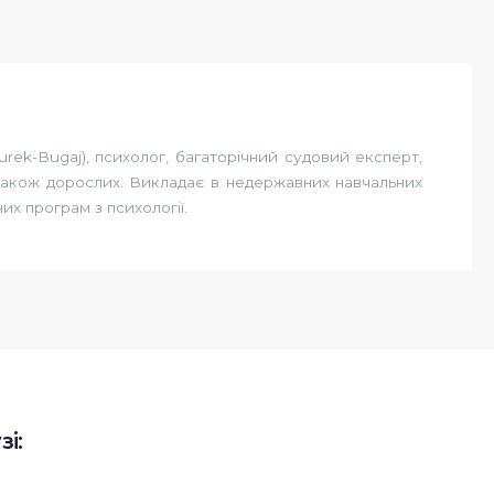
ek-Bugaj), психолог, багаторічний судовий експерт,
 також дорослих. Викладає в недержавних навчальних
их програм з психології.
і: