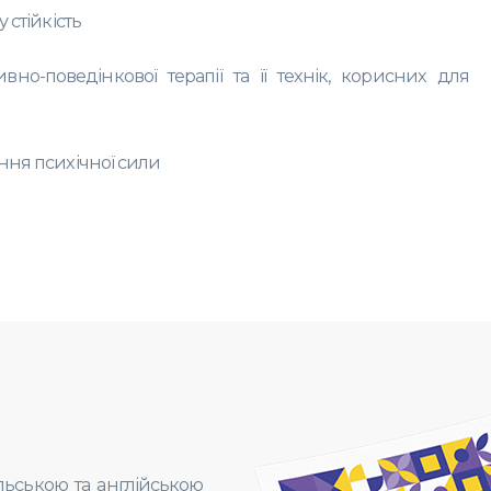
 стійкість
но-поведінкової терапії та її технік, корисних для
ння психічної сили
льською та англійською