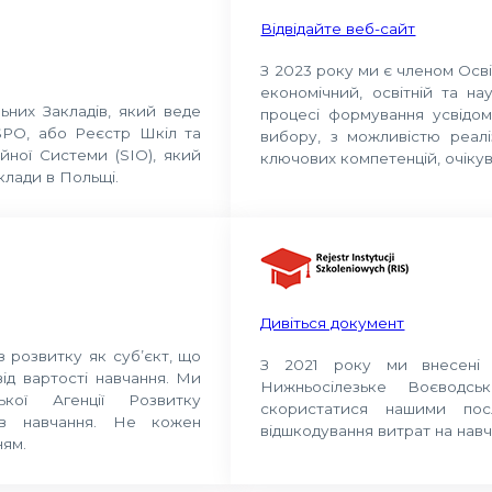
Відвідайте веб-сайт
З 2023 року ми є членом Осві
економічний, освітній та на
ьних Закладів, який веде
процесі формування усвідом
RSPO, або Реєстр Шкіл та
вибору, з можливістю реалі
йної Системи (SIO), який
ключових компетенцій, очіку
клади в Польщі.
Дивіться документ
з розвитку як суб’єкт, що
З 2021 року ми внесені 
ід вартості навчання. Ми
Нижньосілезьке Воєводс
кої Агенції Розвитку
скористатися нашими пос
тів навчання. Не кожен
відшкодування витрат на навч
ням.