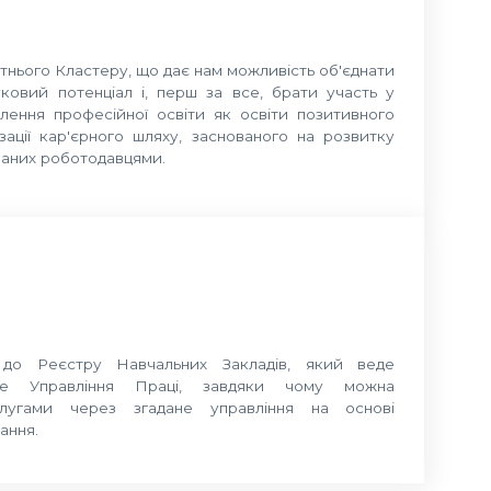
тнього Кластеру, що дає нам можливість об'єднати
уковий потенціал і, перш за все, брати участь у
лення професійної освіти як освіти позитивного
зації кар'єрного шляху, заснованого на розвитку
ваних роботодавцями.
до Реєстру Навчальних Закладів, який веде
ьке Управління Праці, завдяки чому можна
лугами через згадане управління на основі
ання.