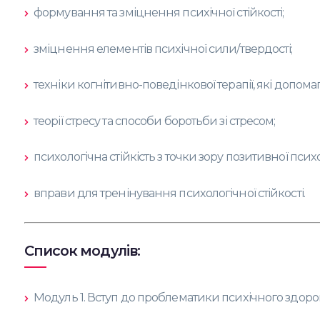
формування та зміцнення психічної стійкості;
зміцнення елементів психічної сили/твердості;
техніки когнітивно-поведінкової терапії, які допома
теорії стресу та способи боротьби зі стресом;
психологічна стійкість з точки зору позитивної психо
вправи для тренінування психологічної стійкості.
Список модулів:
Модуль 1. Вступ до проблематики психічного здоров'я