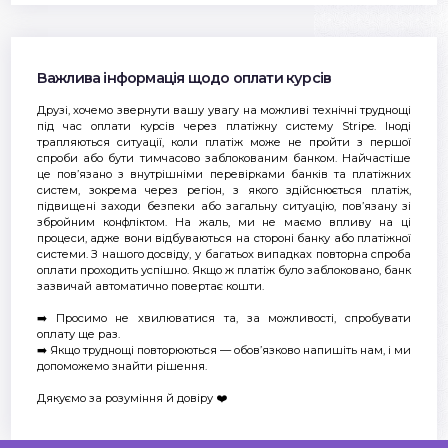
Важлива інформація щодо оплати курсів
Друзі, хочемо звернути вашу увагу на можливі технічні труднощі
під час оплати курсів через платіжну систему Stripe. Іноді
трапляються ситуації, коли платіж може не пройти з першої
спроби або бути тимчасово заблокованим банком. Найчастіше
це пов’язано з внутрішніми перевірками банків та платіжних
систем, зокрема через регіон, з якого здійснюється платіж,
підвищені заходи безпеки або загальну ситуацію, пов’язану зі
збройним конфліктом. На жаль, ми не маємо впливу на ці
процеси, адже вони відбуваються на стороні банку або платіжної
системи. З нашого досвіду, у багатьох випадках повторна спроба
оплати проходить успішно. Якщо ж платіж було заблоковано, банк
зазвичай автоматично повертає кошти.
➡️ Просимо не хвилюватися та, за можливості, спробувати
оплату ще раз.
➡️ Якщо труднощі повторюються — обов’язково напишіть нам, і ми
допоможемо знайти рішення.
Дякуємо за розуміння й довіру ❤️