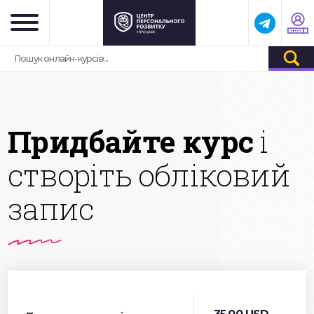
Придбайте курс
і
створіть обліковий
запис