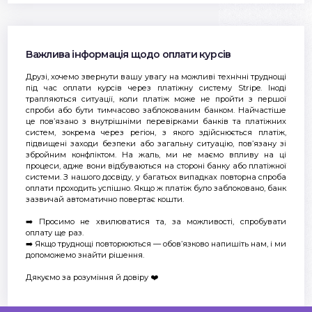
Важлива інформація щодо оплати курсів
Друзі, хочемо звернути вашу увагу на можливі технічні труднощі
під час оплати курсів через платіжну систему Stripe. Іноді
трапляються ситуації, коли платіж може не пройти з першої
спроби або бути тимчасово заблокованим банком. Найчастіше
це пов’язано з внутрішніми перевірками банків та платіжних
систем, зокрема через регіон, з якого здійснюється платіж,
підвищені заходи безпеки або загальну ситуацію, пов’язану зі
збройним конфліктом. На жаль, ми не маємо впливу на ці
процеси, адже вони відбуваються на стороні банку або платіжної
системи. З нашого досвіду, у багатьох випадках повторна спроба
оплати проходить успішно. Якщо ж платіж було заблоковано, банк
зазвичай автоматично повертає кошти.
➡️ Просимо не хвилюватися та, за можливості, спробувати
оплату ще раз.
➡️ Якщо труднощі повторюються — обов’язково напишіть нам, і ми
допоможемо знайти рішення.
Дякуємо за розуміння й довіру ❤️