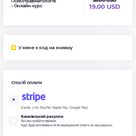
35.00 USD
Психотравматологія
- Онлайн-курс
19.00 USD
У мене є код на знижку
Спосіб оплати
(Cards, Link, PayPal, Apple Pay, Google Pay)
Банківський рахунок
Ви самі зробите переказ.
Курс буде активовано після зарахування оплати на наш рахунок.