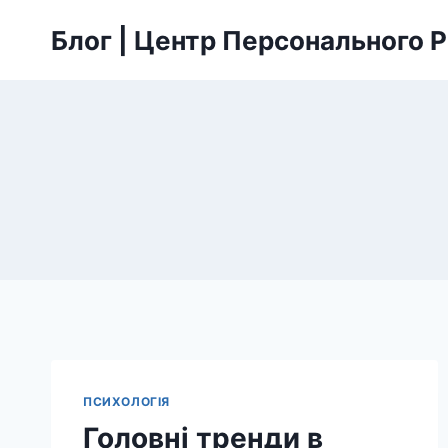
Przejdź
Блог | Центр Персонального 
do
treści
ПСИХОЛОГІЯ
Головні тренди в