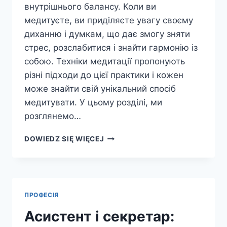
внутрішнього балансу. Коли ви
медитуєте, ви приділяєте увагу своєму
диханню і думкам, що дає змогу зняти
стрес, розслабитися і знайти гармонію із
собою. Техніки медитації пропонують
різні підходи до цієї практики і кожен
може знайти свій унікальний спосіб
медитувати. У цьому розділі, ми
розглянемо…
МЕДИТАЦІЯ:
DOWIEDZ SIĘ WIĘCEJ
ПРАКТИКА
ДЛЯ
СПОКОЮ
ТА
БАЛАНСУ
ПРОФЕСІЯ
Асистент і секретар: