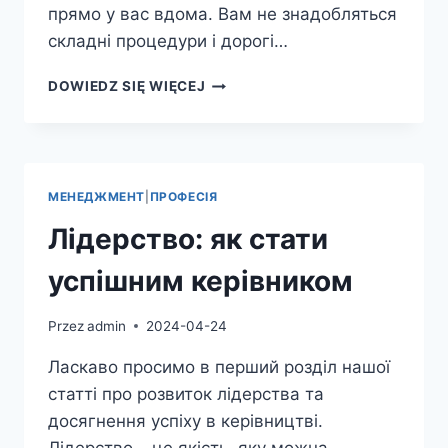
прямо у вас вдома. Вам не знадобляться
складні процедури і дорогі…
ДОГЛЯД
DOWIEDZ SIĘ WIĘCEJ
ЗА
ВОЛОССЯМ:
НАЙКРАЩІ
ПОРАДИ
ТА
МЕНЕДЖМЕНТ
|
ПРОФЕСІЯ
РЕКОМЕНДАЦІЇ
Лідерство: як стати
успішним керівником
Przez
admin
2024-04-24
Ласкаво просимо в перший розділ нашої
статті про розвиток лідерства та
досягнення успіху в керівництві.
Лідерство – це якість, яку можна