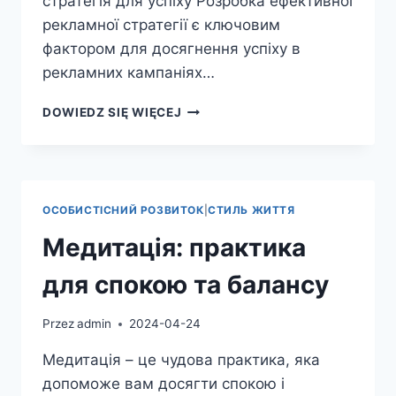
стратегія для успіху Розробка ефективної
рекламної стратегії є ключовим
фактором для досягнення успіху в
рекламних кампаніях…
ЕФЕКТИВНА
DOWIEDZ SIĘ WIĘCEJ
РЕКЛАМА:
ПОРАДИ
ТА
СТРАТЕГІЇ
ОСОБИСТІСНИЙ РОЗВИТОК
|
СТИЛЬ ЖИТТЯ
Медитація: практика
для спокою та балансу
Przez
admin
2024-04-24
Медитація – це чудова практика, яка
допоможе вам досягти спокою і