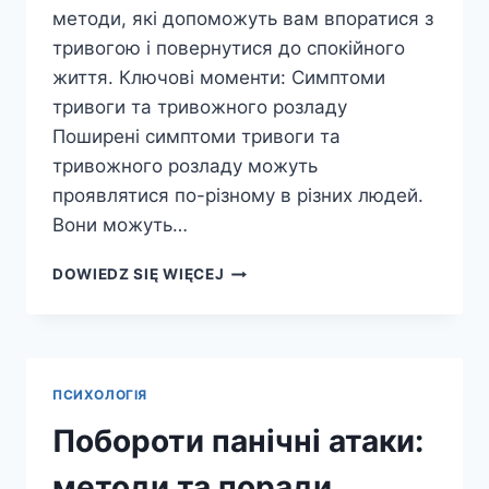
методи, які допоможуть вам впоратися з
тривогою і повернутися до спокійного
життя. Ключові моменти: Симптоми
тривоги та тривожного розладу
Поширені симптоми тривоги та
тривожного розладу можуть
проявлятися по-різному в різних людей.
Вони можуть…
ЯК
DOWIEDZ SIĘ WIĘCEJ
ВПОРАТИСЯ
З
ТРИВОГОЮ:
ПОРАДИ
ТА
ПСИХОЛОГІЯ
МЕТОДИ
Побороти панічні атаки:
методи та поради