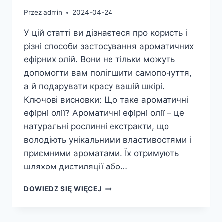
Przez
admin
2024-04-24
У цій статті ви дізнаєтеся про користь і
різні способи застосування ароматичних
ефірних олій. Вони не тільки можуть
допомогти вам поліпшити самопочуття,
а й подарувати красу вашій шкірі.
Ключові висновки: Що таке ароматичні
ефірні олії? Ароматичні ефірні олії – це
натуральні рослинні екстракти, що
володіють унікальними властивостями і
приємними ароматами. Їх отримують
шляхом дистиляції або…
АРОМАТИЧНІ
DOWIEDZ SIĘ WIĘCEJ
ЕФІРНІ
ОЛІЇ:
КОРИСТЬ