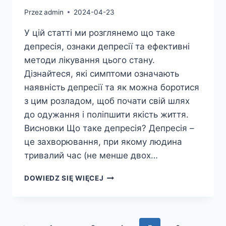
Przez
admin
2024-04-23
У цій статті ми розглянемо що таке
депресія, ознаки депресії та ефективні
методи лікування цього стану.
Дізнайтеся, які симптоми означають
наявність депресії та як можна боротися
з цим розладом, щоб почати свій шлях
до одужання і поліпшити якість життя.
Висновки Що таке депресія? Депресія –
це захворювання, при якому людина
тривалий час (не менше двох…
ДЕПРЕСІЯ:
DOWIEDZ SIĘ WIĘCEJ
ЛІКУВАННЯ,
СИМПТОМИ
ТА
МЕТОДИ