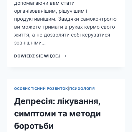
допомагаючи вам стати
організованішим, рішучішим і
продуктивнішим. Завдяки самоконтролю
ви можете тримати в руках кермо свого
життя, а не дозволяти собі керуватися
зовнішніми…
САМОКОНТРОЛЬ:
DOWIEDZ SIĘ WIĘCEJ
КЛЮЧ
ДО
УСПІХУ
В
ЖИТТІ
ОСОБИСТІСНИЙ РОЗВИТОК
|
ПСИХОЛОГІЯ
ТА
РОБОТІ
Депресія: лікування,
симптоми та методи
боротьби