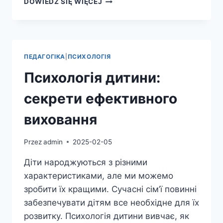
DOWIEDZ SIĘ WIĘCEJ
ЕРГОТЕРАПІЇ
У
ВІДНОВЛЕННІ
ПІСЛЯ
ТРАВМ
ПЕДАГОГІКА
|
ПСИХОЛОГІЯ
ТА
ЗАХВОРЮВАНЬ:
Психологія дитини:
ПОРАДИ
секрети ефективного
виховання
Przez
admin
2025-02-05
Діти народжуються з різними
характеристиками, але ми можемо
зробити їх кращими. Сучасні сім’ї повинні
забезпечувати дітям все необхідне для їх
розвитку. Психологія дитини вивчає, як