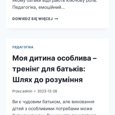
якому батьки відіграють ключову роль.
Педагогіка, емоційний…
ВИХОВАННЯ
DOWIEDZ SIĘ WIĘCEJ
ДІТЕЙ:
КЛЮЧОВІ
ПРИНЦИПИ
ТА
ПОРАДИ
ПЕДАГОГІКА
Моя дитина особлива –
тренінг для батьків:
Шлях до розуміння
Przez
admin
2023-12-28
Ви є чудовим батьком, але виховання
дітей з особливими потребами може