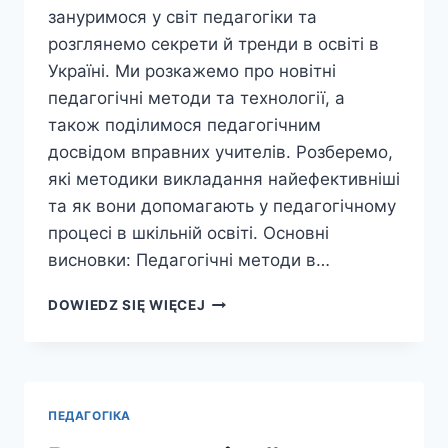
зануримося у світ педагогіки та
розглянемо секрети й тренди в освіті в
Україні. Ми розкажемо про новітні
педагогічні методи та технології, а
також поділимося педагогічним
досвідом вправних учителів. Розберемо,
які методики викладання найефективніші
та як вони допомагають у педагогічному
процесі в шкільній освіті. Основні
висновки: Педагогічні методи в…
ПЕДАГОГІКА:
DOWIEDZ SIĘ WIĘCEJ
СЕКРЕТИ
ТА
ТРЕНДИ
ОСВІТИ
В
ПЕДАГОГІКА
УКРАЇНІ