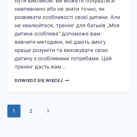
бути викликом. Ви можете почуватися
невпевнено або не знати точно, як
розвивати особливості своєї дитини. Але
не хвилюйтеся, тренінг для батьків „Моя
дитина особлива” допоможе вам
вивчити методики, які дають змогу
краще розуміти та виховувати свою
дитину з особливими потребами. Цей
тренінг дасть вам…
МОЯ
DOWIEDZ SIĘ WIĘCEJ
ДИТИНА
ОСОБЛИВА
–
ТРЕНІНГ
Nawigacja
Następna
1
2
ДЛЯ
БАТЬКІВ:
strony
strona
ШЛЯХ
ДО
РОЗУМІННЯ