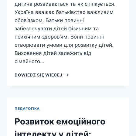
дитина розвивається та як спілкується.
Україна вважає батьківство важливим
обов’язком. Батьки повинні
забезпечувати дітей фізичним та
психічним здоров’ям. Вони повинні
створювати умови для розвитку дітей.
Виховання дітей залежить від
сімейного…
ПСИХОЛОГІЯ
DOWIEDZ SIĘ WIĘCEJ
ДИТИНИ:
СЕКРЕТИ
ЕФЕКТИВНОГО
ВИХОВАННЯ
ПЕДАГОГІКА
Розвиток емоційного
інтелекту у дітей: