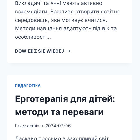
Викладачі та учні мають активно
взаємодіяти. Важливо створити освітнє
середовище, яке мотивує вчитися.
Методи навчання адаптують під вік та
особливості…
ПЕДАГОГІКА
DOWIEDZ SIĘ WIĘCEJ
–
ОСНОВИ
ТА
ПРИНЦИПИ
В
ПЕДАГОГІКА
ОСВІТІ
Ерготерапія для дітей:
методи та переваги
Przez
admin
2024-07-06
Ласкаво просимо в захопливий світ