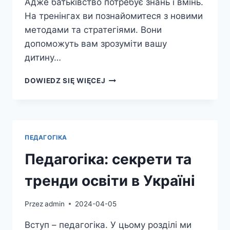
Адже батьківство потребує знань і вмінь.
На тренінгах ви познайомитеся з новими
методами та стратегіями. Вони
допоможуть вам зрозуміти вашу
дитину…
ТРЕНІНГ
DOWIEDZ SIĘ WIĘCEJ
ДЛЯ
БАТЬКІВ
–
ВИХОВАННЯ
ТА
ПЕДАГОГІКА
РОЗВИТОК
Педагогіка: секрети та
тренди освіти в Україні
Przez
admin
2024-04-05
Вступ – педагогіка. У цьому розділі ми