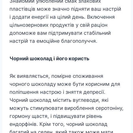
Знайомий улюблений смак злакових
пластівців може значно підняти ваш настрій
і додати енергії на цілий день. Включення
цільнозернових продуктів у свій раціон
допоможе вам підтримувати стабільний
настрій та емоційне благополуччя.
Чорний шоколад і його користь
Як виявляється, помірне споживання
чорного шоколаду може бути корисним для
поліпшення настрою і зняття депресії.
Чорний шоколад містить вуглеводи, які
можуть стимулювати вироблення серотоніну,
гормону щастя, і підвищувати рівень
ендорфінів. Крім того, чорний шоколад
багатий на селен, який також може мати