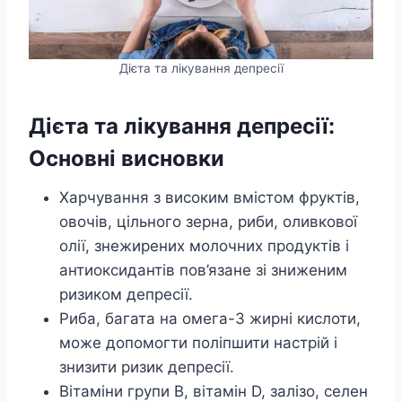
Дієта та лікування депресії
Дієта та лікування депресії:
Основні висновки
Харчування з високим вмістом фруктів,
овочів, цільного зерна, риби, оливкової
олії, знежирених молочних продуктів і
антиоксидантів пов’язане зі зниженим
ризиком депресії.
Риба, багата на омега-3 жирні кислоти,
може допомогти поліпшити настрій і
знизити ризик депресії.
Вітаміни групи В, вітамін D, залізо, селен