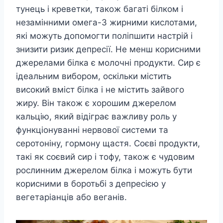
тунець і креветки, також багаті білком і
незамінними омега-3 жирними кислотами,
які можуть допомогти поліпшити настрій і
знизити ризик депресії. Не менш корисними
джерелами білка є молочні продукти. Сир є
ідеальним вибором, оскільки містить
високий вміст білка і не містить зайвого
жиру. Він також є хорошим джерелом
кальцію, який відіграє важливу роль у
функціонуванні нервової системи та
серотоніну, гормону щастя. Соєві продукти,
такі як соєвий сир і тофу, також є чудовим
рослинним джерелом білка і можуть бути
корисними в боротьбі з депресією у
вегетаріанців або веганів.