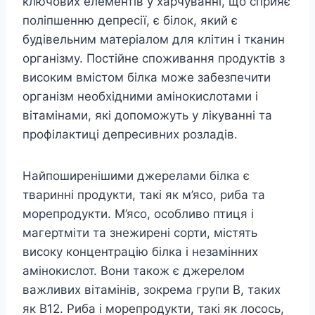
ключових елементів у харчуванні, що сприяє
поліпшенню депресії, є білок, який є
будівельним матеріалом для клітин і тканин
організму. Постійне споживання продуктів з
високим вмістом білка може забезпечити
організм необхідними амінокислотами і
вітамінами, які допоможуть у лікуванні та
профілактиці депресивних розладів.
Найпоширенішими джерелами білка є
тваринні продукти, такі як м’ясо, риба та
морепродукти. М’ясо, особливо птиця і
магертміти та знежирені сорти, містять
високу концентрацію білка і незамінних
амінокислот. Вони також є джерелом
важливих вітамінів, зокрема групи В, таких
як B12. Риба і морепродукти, такі як лосось,