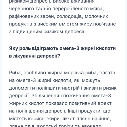
ризиком депресії. Високе вживання
червоного та/або переробленого м’яса,
рафінованих зерен, солодощів, молочних
продуктів з високим вмістом жиру пов’язане
з підвищеним ризиком депресії.
Яку роль відіграють омега-3 жирні кислоти
в лікуванні депресії?
Риба, особливо жирна морська риба, багата
на омега-3 жирні кислоти, які можуть
допомогти поліпшити настрій і знизити ризик
депресії. Збільшення споживання омега-3
жирних кислот показало позитивний ефект
на поліпшення депресії. Інші продукти, що
містять корисні жири, як-от лляне насіння,
лляна олія, волоські горіхи та авокадо,