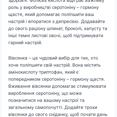
здоров’я. Фолієва кислота відіграє важливу
роль у виробництві серотоніну – гормону
щастя, який допомагає поліпшити ваш
настрій і впоратися з депресією. Додавайте
до свого раціону шпинат, броколі, капусту та
інші темні листові овочі, щоб підтримувати
гарний настрій.
Вівсянка – це чудовий вибір для тих, хто
хоче поліпшити свій настрій. Вона містить
амінокислоту триптофан, який є
попередником серотоніну – гормону щастя.
Вживання вівсянки допомагає стимулювати
вироблення серотоніну, що може
позначитися на вашому настрої та
загальному самопочутті. Додайте трохи
вівсянки до свого сніданку, щоб почати день