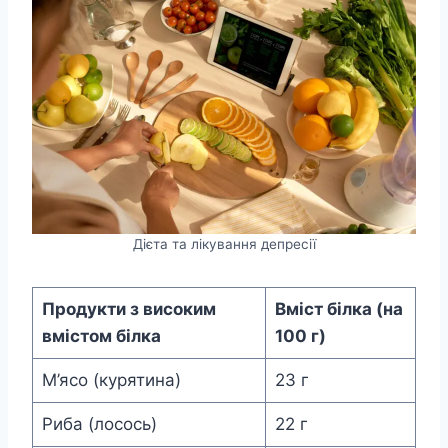
Дієта та лікування депресії
Продукти з високим
Вміст білка (на
вмістом білка
100 г)
М’ясо (курятина)
23 г
Риба (лосось)
22 г