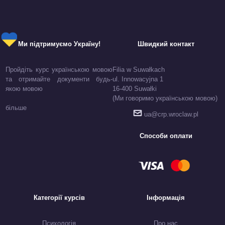
Ми підтримуємо Україну!
Швидкий контакт
Пройдіть курс українською мовою
Filia w Suwałkach
та отримайте документи будь-
ul. Innowacyjna 1
якою мовою
16-400 Suwałki
(Ми говоримо українською мовою)
більше
ua@crp.wroclaw.pl
Способи оплати
Категорії курсів
Інформація
Психологія
Про нас