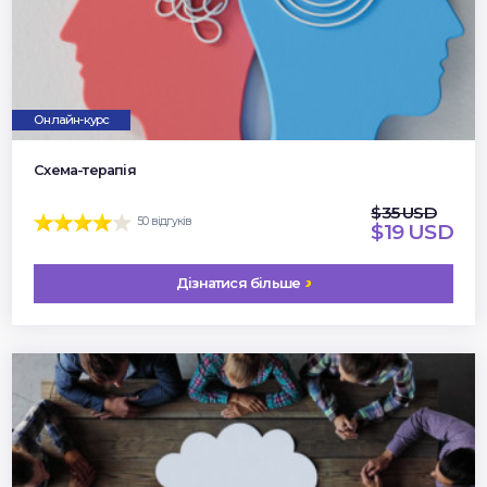
Онлайн-курс
Схема-терапія
$35 USD
50 відгуків
$19 USD
Дізнатися більше